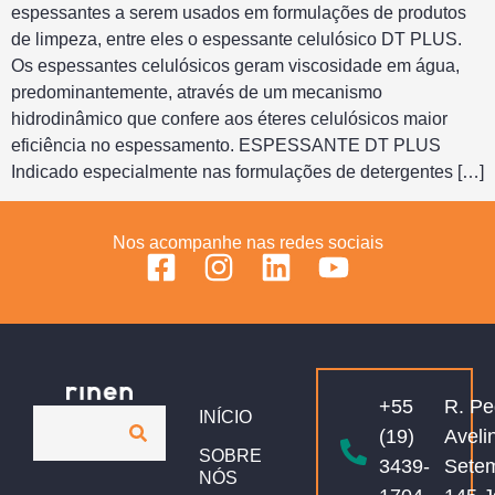
espessantes a serem usados em formulações de produtos
de limpeza, entre eles o espessante celulósico DT PLUS.
Os espessantes celulósicos geram viscosidade em água,
predominantemente, através de um mecanismo
hidrodinâmico que confere aos éteres celulósicos maior
eficiência no espessamento. ESPESSANTE DT PLUS
Indicado especialmente nas formulações de detergentes […]
Nos acompanhe nas redes sociais
+55
R. Pe
INÍCIO
(19)
Aveli
SOBRE
3439-
Sete
NÓS