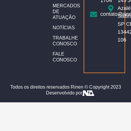
1704
145 J
MERCADOS
Azalé
DE
contato@rin
Salti
ATUAÇÃO
SP C
NOTÍCIAS
1344
TRABALHE
106
CONOSCO
FALE
CONOSCO
Todos os direitos reservados Rinen © Copyright 2023
Desenvolvido por