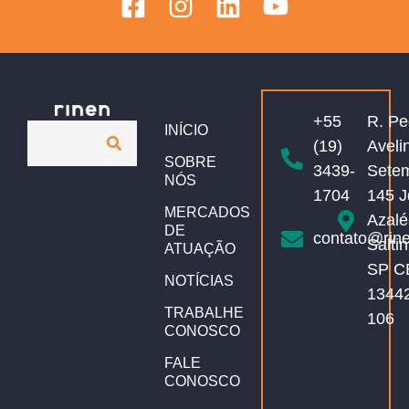
+55
R. Pe
INÍCIO
(19)
Aveli
SOBRE
3439-
Sete
NÓS
1704
145 J
MERCADOS
Azalé
DE
contato@rin
Salti
ATUAÇÃO
SP C
NOTÍCIAS
1344
TRABALHE
106
CONOSCO
FALE
CONOSCO