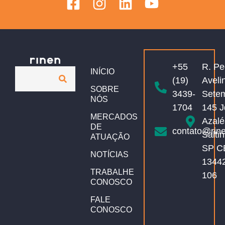
+55
R. Pe
INÍCIO
(19)
Aveli
SOBRE
3439-
Sete
NÓS
1704
145 J
MERCADOS
Azalé
DE
contato@rin
Salti
ATUAÇÃO
SP C
NOTÍCIAS
1344
TRABALHE
106
CONOSCO
FALE
CONOSCO