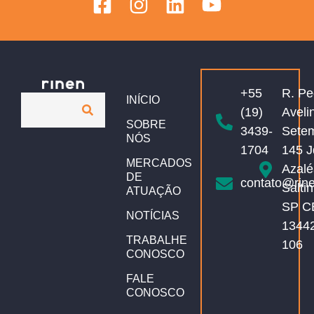
+55
R. Pe
INÍCIO
(19)
Aveli
SOBRE
3439-
Sete
NÓS
1704
145 J
MERCADOS
Azalé
DE
contato@rin
Salti
ATUAÇÃO
SP C
NOTÍCIAS
1344
TRABALHE
106
CONOSCO
FALE
CONOSCO