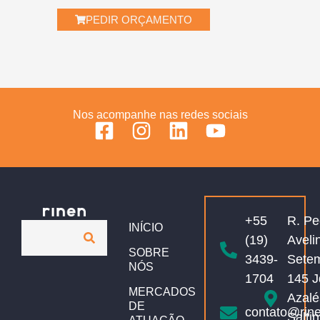
PEDIR ORÇAMENTO
Nos acompanhe nas redes sociais
+55
R. Pe
INÍCIO
(19)
Aveli
SOBRE
3439-
Sete
NÓS
1704
145 J
MERCADOS
Azalé
DE
contato@rin
Salti