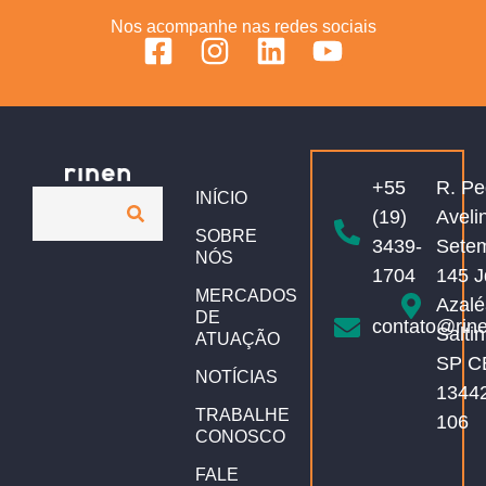
Nos acompanhe nas redes sociais
+55
R. Pe
INÍCIO
(19)
Aveli
SOBRE
3439-
Sete
NÓS
1704
145 J
MERCADOS
Azalé
DE
contato@rin
Salti
ATUAÇÃO
SP C
NOTÍCIAS
1344
TRABALHE
106
CONOSCO
FALE