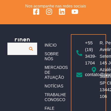
Nos acompanhe nas redes sociais
+55
R. Pe
INÍCIO
(19)
Aveli
SOBRE
3439-
Sete
NÓS
1704
145 J
MERCADOS
Azalé
DE
contato@rin
Salti
ATUAÇÃO
SP C
NOTÍCIAS
1344
TRABALHE
106
CONOSCO
FALE