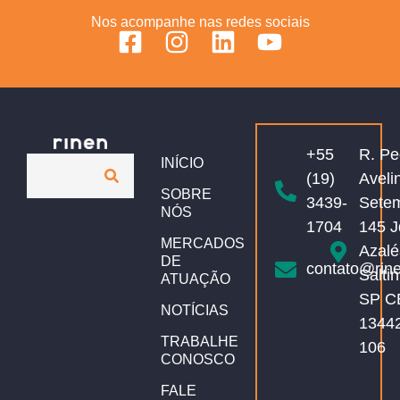
Nos acompanhe nas redes sociais
+55
R. Pe
INÍCIO
(19)
Aveli
SOBRE
3439-
Sete
NÓS
1704
145 J
MERCADOS
Azalé
DE
contato@rin
Salti
ATUAÇÃO
SP C
NOTÍCIAS
1344
TRABALHE
106
CONOSCO
FALE