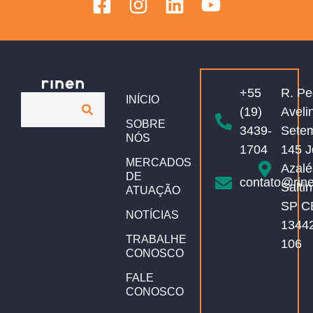
+55
R. Pe
INÍCIO
(19)
Aveli
SOBRE
3439-
Sete
NÓS
1704
145 J
MERCADOS
Azalé
DE
contato@rin
Salti
ATUAÇÃO
SP C
NOTÍCIAS
1344
TRABALHE
106
CONOSCO
FALE
CONOSCO