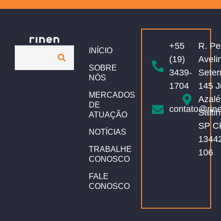
+55
R. Pe
INÍCIO
(19)
Aveli
SOBRE
3439-
Sete
NÓS
1704
145 J
MERCADOS
Azalé
DE
contato@rin
Salti
ATUAÇÃO
SP C
NOTÍCIAS
1344
TRABALHE
106
CONOSCO
FALE
CONOSCO