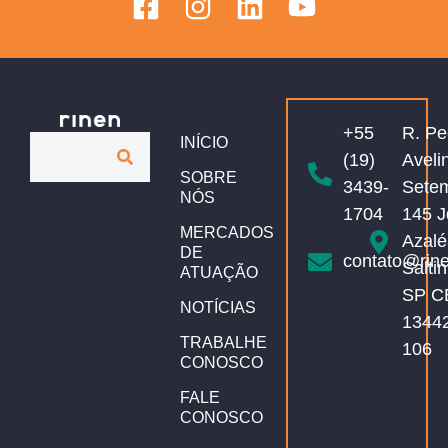
+55
R. Pe
INÍCIO
(19)
Aveli
SOBRE
3439-
Sete
NÓS
1704
145 J
MERCADOS
Azalé
DE
contato@rin
Salti
ATUAÇÃO
SP C
NOTÍCIAS
1344
TRABALHE
106
CONOSCO
FALE
CONOSCO