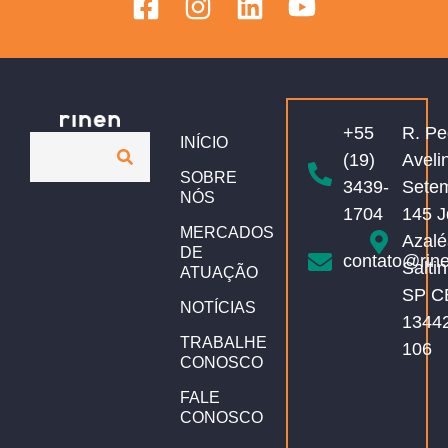
+55
R. Pe
INÍCIO
(19)
Aveli
SOBRE
3439-
Sete
NÓS
1704
145 J
MERCADOS
Azalé
DE
contato@rin
Salti
ATUAÇÃO
SP C
NOTÍCIAS
1344
TRABALHE
106
CONOSCO
FALE
CONOSCO