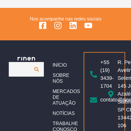
Nos acompanhe nas redes sociais
+55
R. Pe
INÍCIO
(19)
Aveli
SOBRE
3439-
Sete
NÓS
1704
145 J
MERCADOS
Azalé
DE
contato@rin
Salti
ATUAÇÃO
SP C
NOTÍCIAS
1344
TRABALHE
106
CONOSCO