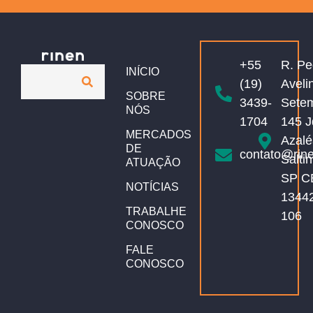
+55
R. Pe
INÍCIO
(19)
Aveli
SOBRE
3439-
Sete
NÓS
1704
145 J
MERCADOS
Azalé
DE
contato@rin
Salti
ATUAÇÃO
SP C
NOTÍCIAS
1344
TRABALHE
106
CONOSCO
FALE
CONOSCO