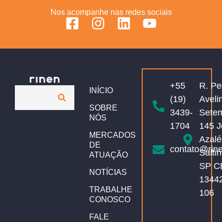
Nos acompanhe nas redes sociais
+55
R. Pe
INÍCIO
(19)
Aveli
SOBRE
3439-
Sete
NÓS
1704
145 J
MERCADOS
Azalé
DE
contato@rin
Salti
ATUAÇÃO
SP C
NOTÍCIAS
1344
TRABALHE
106
CONOSCO
FALE