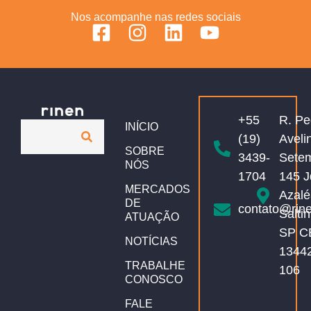
Nos acompanhe nas redes sociais
+55
R. Pe
INÍCIO
(19)
Aveli
SOBRE
3439-
Sete
NÓS
1704
145 J
MERCADOS
Azalé
DE
contato@rin
Salti
ATUAÇÃO
SP C
NOTÍCIAS
1344
TRABALHE
106
CONOSCO
FALE