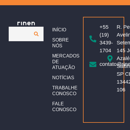
+55
R. Pe
INÍCIO
(19)
Aveli
SOBRE
3439-
Sete
NÓS
1704
145 J
MERCADOS
Azalé
DE
contato@rin
Salti
ATUAÇÃO
SP C
NOTÍCIAS
1344
TRABALHE
106
CONOSCO
FALE
CONOSCO