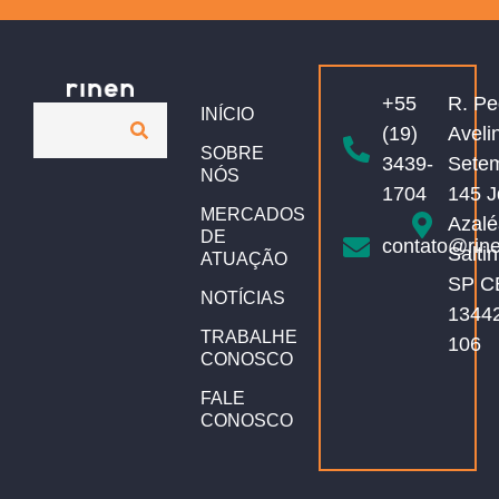
+55
R. Pe
INÍCIO
(19)
Aveli
SOBRE
3439-
Sete
NÓS
1704
145 J
MERCADOS
Azalé
DE
contato@rin
Salti
ATUAÇÃO
SP C
NOTÍCIAS
1344
TRABALHE
106
CONOSCO
FALE
CONOSCO