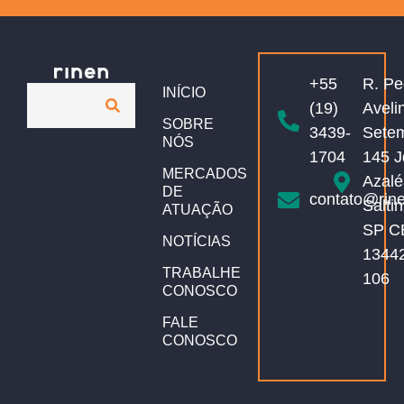
+55
R. Pe
INÍCIO
(19)
Aveli
SOBRE
3439-
Sete
NÓS
1704
145 J
MERCADOS
Azalé
DE
contato@rin
Salti
ATUAÇÃO
SP C
NOTÍCIAS
1344
TRABALHE
106
CONOSCO
FALE
CONOSCO