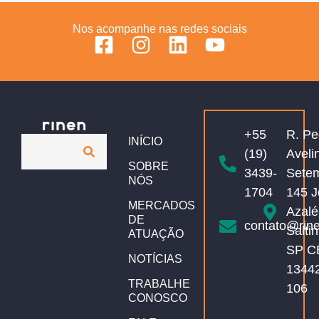
Nos acompanhe nas redes sociais
+55
R. Pe
INÍCIO
(19)
Aveli
SOBRE
3439-
Sete
NÓS
1704
145 J
MERCADOS
Azalé
DE
contato@rin
Salti
ATUAÇÃO
SP C
NOTÍCIAS
1344
TRABALHE
106
CONOSCO