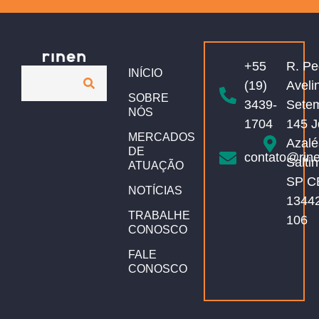
+55
R. Pe
INÍCIO
(19)
Aveli
SOBRE
3439-
Sete
NÓS
1704
145 J
MERCADOS
Azalé
DE
contato@rin
Salti
ATUAÇÃO
SP C
NOTÍCIAS
1344
TRABALHE
106
CONOSCO
FALE
CONOSCO