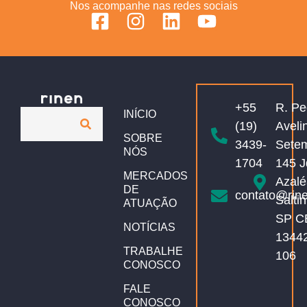
Nos acompanhe nas redes sociais
+55
R. Pe
INÍCIO
(19)
Aveli
SOBRE
3439-
Sete
NÓS
1704
145 J
MERCADOS
Azalé
DE
contato@rin
Salti
ATUAÇÃO
SP C
NOTÍCIAS
1344
TRABALHE
106
CONOSCO
FALE
CONOSCO