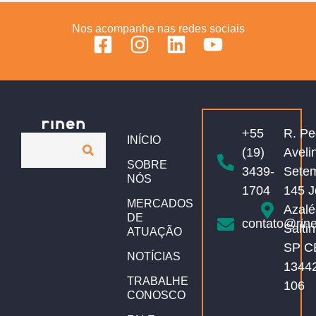
Nos acompanhe nas redes sociais
+55
R. Pe
INÍCIO
(19)
Aveli
SOBRE
3439-
Sete
NÓS
1704
145 J
MERCADOS
Azalé
DE
contato@rin
Salti
ATUAÇÃO
SP C
NOTÍCIAS
1344
TRABALHE
106
CONOSCO