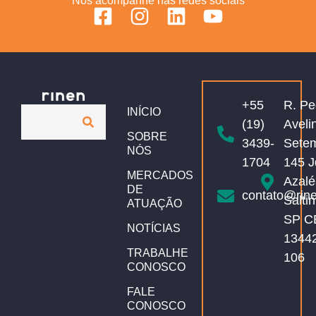
Nos acompanhe nas redes sociais
+55
R. Pe
INÍCIO
(19)
Aveli
SOBRE
3439-
Sete
NÓS
1704
145 J
MERCADOS
Azalé
DE
contato@rin
Salti
ATUAÇÃO
SP C
NOTÍCIAS
1344
TRABALHE
106
CONOSCO
FALE
CONOSCO