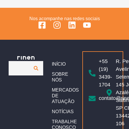
Nos acompanhe nas redes sociais
+55
R. Pe
INÍCIO
(19)
Aveli
SOBRE
3439-
Sete
NÓS
1704
145 J
MERCADOS
Azalé
DE
contato@rin
Salti
ATUAÇÃO
SP C
NOTÍCIAS
1344
TRABALHE
106
CONOSCO