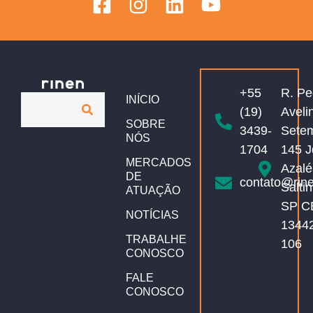
+55
R. Pe
INÍCIO
(19)
Aveli
SOBRE
3439-
Sete
NÓS
1704
145 J
MERCADOS
Azalé
DE
contato@rin
Salti
ATUAÇÃO
SP C
NOTÍCIAS
1344
TRABALHE
106
CONOSCO
FALE
CONOSCO