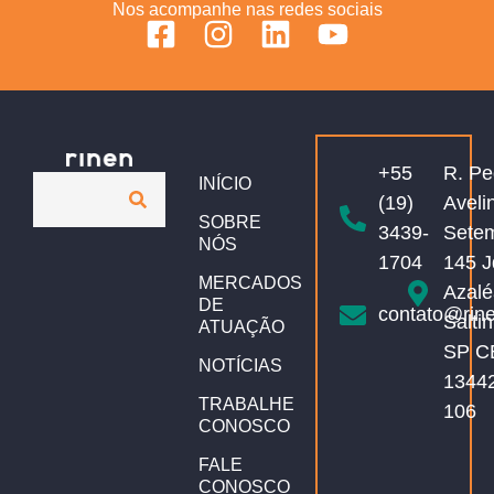
Nos acompanhe nas redes sociais
+55
R. Pe
INÍCIO
(19)
Aveli
SOBRE
3439-
Sete
NÓS
1704
145 J
MERCADOS
Azalé
DE
contato@rin
Salti
ATUAÇÃO
SP C
NOTÍCIAS
1344
TRABALHE
106
CONOSCO
FALE
CONOSCO