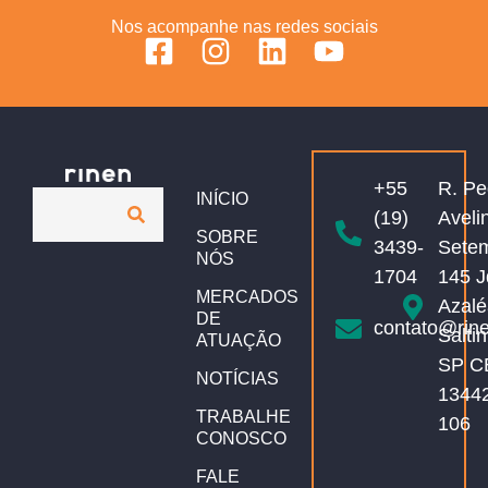
Nos acompanhe nas redes sociais
+55
R. Pe
INÍCIO
(19)
Aveli
SOBRE
3439-
Sete
NÓS
1704
145 J
MERCADOS
Azalé
DE
contato@rin
Salti
ATUAÇÃO
SP C
NOTÍCIAS
1344
TRABALHE
106
CONOSCO
FALE